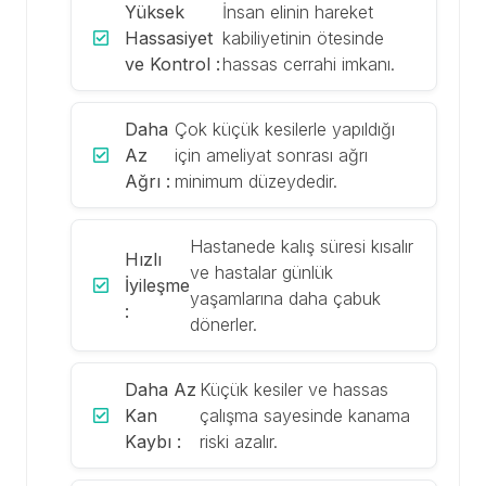
Yüksek
İnsan elinin hareket
Hassasiyet
kabiliyetinin ötesinde
ve Kontrol :
hassas cerrahi imkanı.
Daha
Çok küçük kesilerle yapıldığı
Az
için ameliyat sonrası ağrı
Ağrı :
minimum düzeydedir.
Hastanede kalış süresi kısalır
Hızlı
ve hastalar günlük
İyileşme
yaşamlarına daha çabuk
:
dönerler.
Daha Az
Küçük kesiler ve hassas
Kan
çalışma sayesinde kanama
Kaybı :
riski azalır.