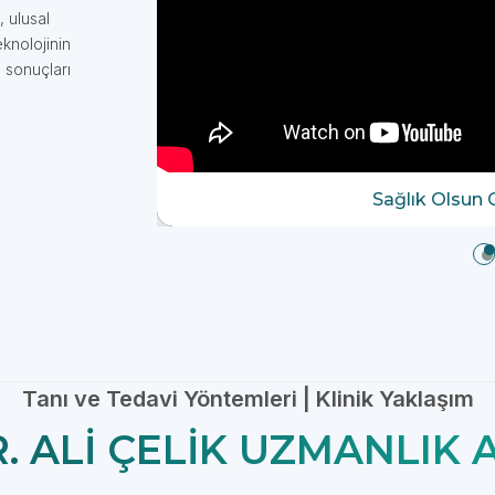
, ulusal
knolojinin
 sonuçları
Sağlık Olsun 
Tanı ve Tedavi Yöntemleri | Klinik Yaklaşım
R. ALI ÇELIK UZMANLIK 