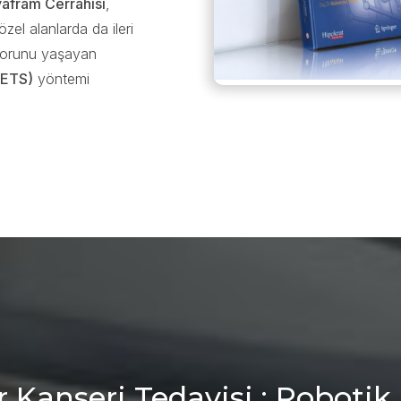
afram Cerrahisi
,
özel alanlarda da ileri
sorunu yaşayan
(ETS)
yöntemi
 Kanseri Tedavisi : Robotik