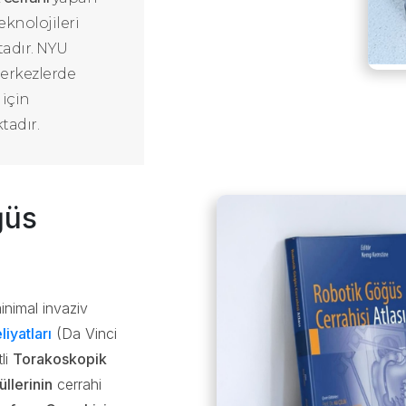
eknolojileri
tadır. NYU
merkezlerde
 için
tadır.
ğüs
minimal invaziv
iyatları
(Da Vinci
li
Torakoskopik
llerinin
cerrahi