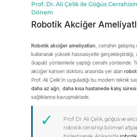
Prof. Dr. Ali Çelik ile Göğüs Cerrahisi
Dönem
Robotik Akciğer Ameliyatl
Robotik akciğer ameliyatları
, cerrahın gelişmiş
kullanarak yüksek hassasiyetle gerçekleştirdiği,
(kapalı) yöntemlerle yaptığı cerrahi yöntemdir. Tü
akciğer kanseri doktoru arasında yer alan
robot
Prof. Ali Çelik'in uyguladığı bu modern teknik sa
daha az ağrı
,
daha kısa hastanede kalış süresi
sağlıklarına kavuşmaktadır.
Prof. Dr. Ali Çelik, göğüs ve ak
robotik cerrahiyi bilimsel altyap
birleştirerek, Ankara'da
robotik