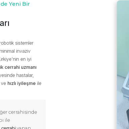
nde Yeni Bir
arı
 robotik sistemler
 minimal invaziv
rkiye'nin en iyi
ik cerrahi uzmanı
yesinde hastalar,
ve
hızlı iyileşme
ile
ciğer cerrahisinde
ı ile
 cerrahi
yapan