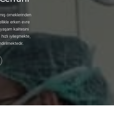
şmiş örneklerinden
ellikle erken evre
yaşam kalitesini
ızlı iyileşmekte,
irilmektedir.